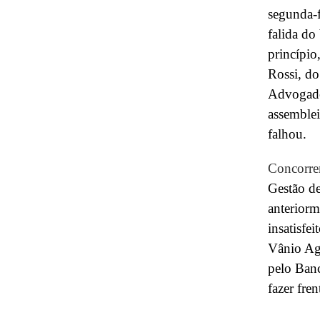
segunda-f
falida do
princípi
Rossi, do
Advogados
assemblei
falhou.
Concorre
Gestão de
anteriorm
insatisfe
Vânio Ag
pelo Banc
fazer fre