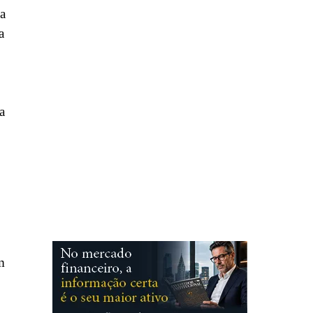
sa
a
a
,
m