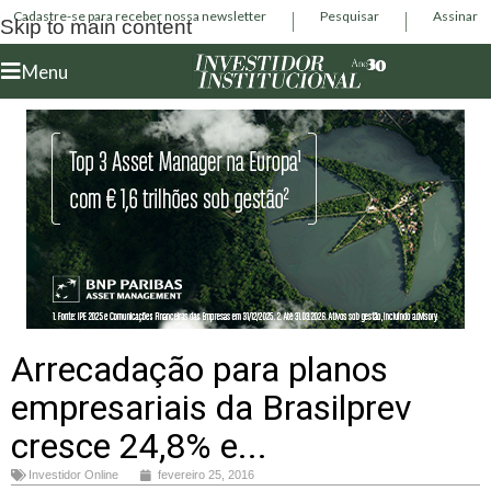
Cadastre-se para receber nossa newsletter
Pesquisar
Assinar
Skip to main content
Menu
Arrecadação para planos
empresariais da Brasilprev
cresce 24,8% e...
Investidor Online
fevereiro 25, 2016