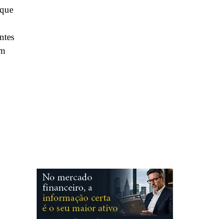
 que
ntes
ém