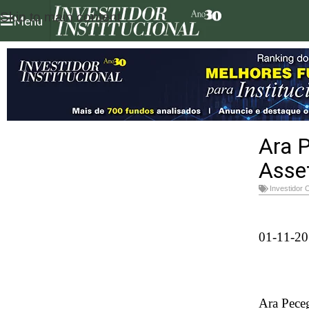
Skip to main content
Menu
Ara 
Asse
Investidor 
01-11-2
Ara Peceg