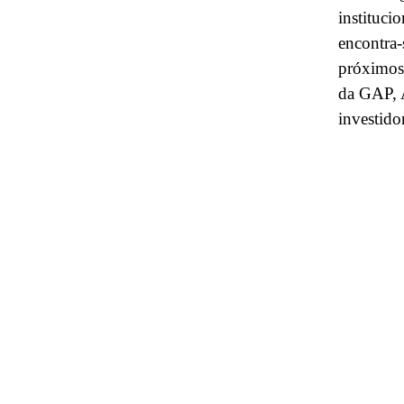
instituci
encontra-
próximos 
da GAP, A
investidor