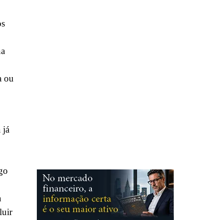
os
na
a ou
 já
go
a
luir