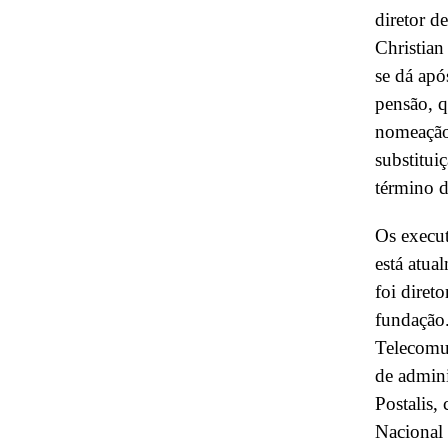
diretor d
Christian
se dá ap
pensão, q
nomeação 
substitui
término d
Os execut
está atu
foi diret
fundação.
Telecomu
de admini
Postalis
Nacional