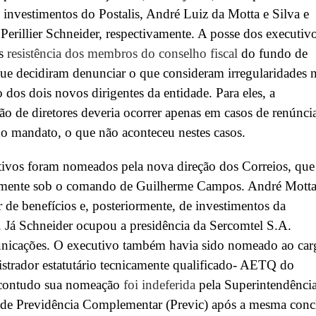
e investimentos do Postalis, André Luiz da Motta e Silva e
 Perillier Schneider, respectivamente. A posse dos executiv
ós
resistência dos membros do conselho fiscal
do fundo de
ue decidiram denunciar o que consideram irregularidades 
dos dois novos dirigentes da entidade. Para eles, a
ção de diretores deveria ocorrer apenas em casos de renúnci
o mandato, o que não aconteceu nestes casos.
ivos foram nomeados pela nova direção dos Correios, que
almente sob o comando de Guilherme Campos. André Motta
or de benefícios e, posteriormente, de investimentos da
 Já Schneider ocupou a presidência da Sercomtel S.A.
nicações. O executivo também havia sido nomeado ao car
strador estatutário tecnicamente qualificado- AETQ do
, contudo sua nomeação
foi indeferida
pela Superintendênci
 de Previdência Complementar (Previc) após a mesma conc