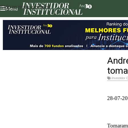
Skip to main content
Menu
André
toma
Investidor 
28-07-20
Tomaram p