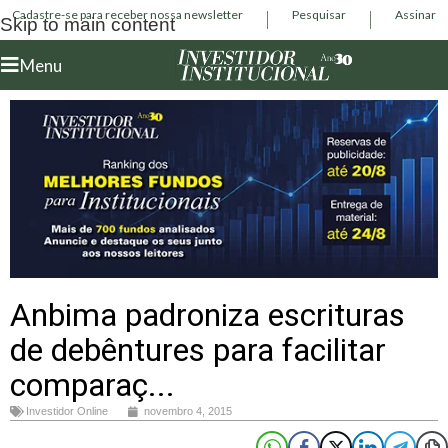
Cadastre-se para receber nossa newsletter
Pesquisar
Assinar
Skip to main content
Menu
Anbima padroniza escrituras
de debêntures para facilitar
comparaç...
Investidor Online
novembro 4, 2015