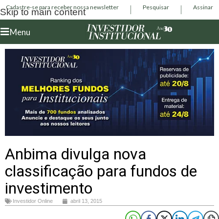
Cadastre-se para receber nossa newsletter
Pesquisar
Assinar
Skip to main content
Menu
Anbima divulga nova
classificação para fundos de
investimento
Investidor Online
abril 13, 2015