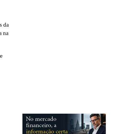
s da
a na
re