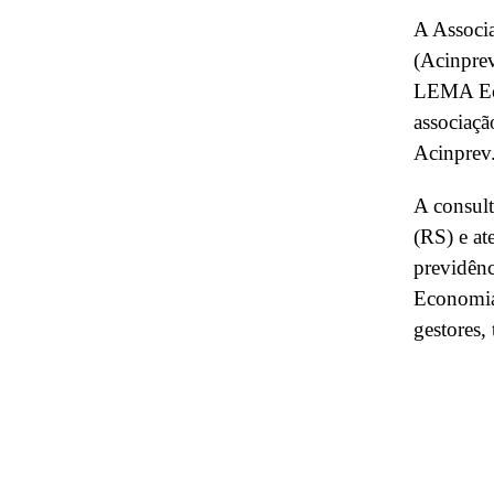
A Associa
(Acinprev
LEMA Eco
associaçã
Acinprev
A consult
(RS) e at
previdên
Economia
gestores