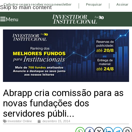
Cadastre-se para receber nossa newsletter
Pesquisar
Assinar
Skip to main content
Menu
Abrapp cria comissão para as
novas fundações dos
servidores públi...
Investidor Online
dezembro 15, 2014