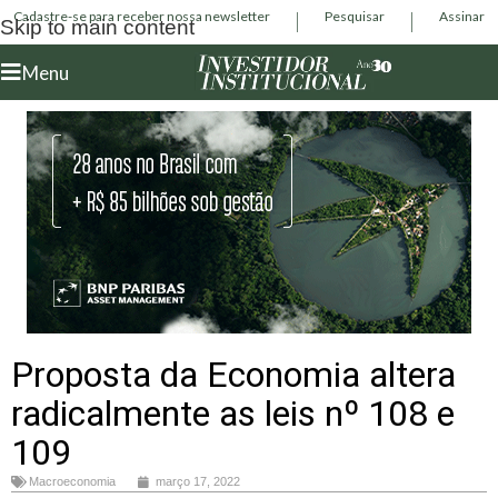
Cadastre-se para receber nossa newsletter
Pesquisar
Assinar
Skip to main content
Menu
Proposta da Economia altera
radicalmente as leis nº 108 e
109
Macroeconomia
março 17, 2022