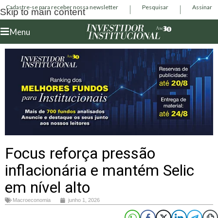
Cadastre-se para receber nossa newsletter
Pesquisar
Assinar
Skip to main content
Menu
Focus reforça pressão
inflacionária e mantém Selic
em nível alto
Macroeconomia
junho 1, 2026