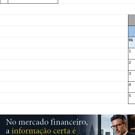
Rk
1
2
3
4
5