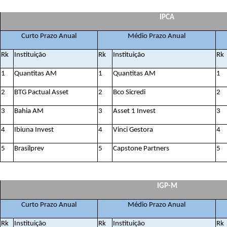
IPCA
Curto Prazo Anual
Médio Prazo Anual
Rk
Instituição
Rk
Instituição
Rk
1
Quantitas AM
1
Quantitas AM
1
2
BTG Pactual Asset
2
Bco Sicredi
2
3
Bahia AM
3
Asset 1 Invest
3
4
Ibiuna Invest
4
Vinci Gestora
4
5
Brasilprev
5
Capstone Partners
5
IGP-M
Curto Prazo Anual
Médio Prazo Anual
Rk
Instituição
Rk
Instituição
Rk