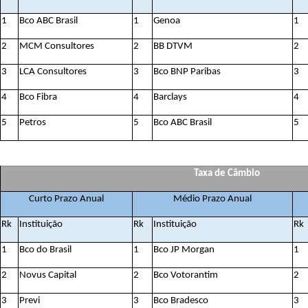
1
Bco ABC Brasil
1
Genoa
1
2
MCM Consultores
2
BB DTVM
2
3
LCA Consultores
3
Bco BNP Paribas
3
4
Bco Fibra
4
Barclays
4
5
Petros
5
Bco ABC Brasil
5
Taxa de Câmbio
Curto Prazo Anual
Médio Prazo Anual
Rk
Instituição
Rk
Instituição
Rk
1
Bco do Brasil
1
Bco JP Morgan
1
2
Novus Capital
2
Bco Votorantim
2
3
Previ
3
Bco Bradesco
3