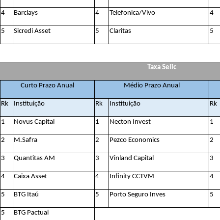
4
Barclays
4
Telefonica/Vivo
4
5
Sicredi Asset
5
Claritas
5
Taxa Selic
Curto Prazo Anual
Médio Prazo Anual
Rk
Instituição
Rk
Instituição
Rk
1
Novus Capital
1
Necton Invest
1
2
M.Safra
2
Pezco Economics
2
3
Quantitas AM
3
Vinland Capital
3
4
Caixa Asset
4
Infinity CCTVM
4
5
BTG Itaú
5
Porto Seguro Inves
5
5
BTG Pactual