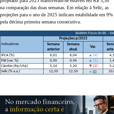
projetado para 2025 mantiveram-se estáveis em R$ 5,30
na comparação das duas semanas. Em relação à Selic, as
projeções para o ano de 2025 indicam estabilidade em 9%
pela décima primeira semana consecutiva.
Boletim Focus do BC – D
Projeções p/2023
Indicadores
Semana
Semana
Sem
Var.
anterior
atual
ante
IPCA (%)
6,01
6,04
▲
(4)
4,
PIB (var. %)
0,90
0,96
▲
(1)
1,
Câmbio (R$/US$)
5,24
5,20
▼
(2)
5,
Selic (% a.a.)
12,50
12,50
10,
= (1)