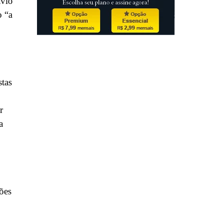
avio
o “a
stas
r
a
ções