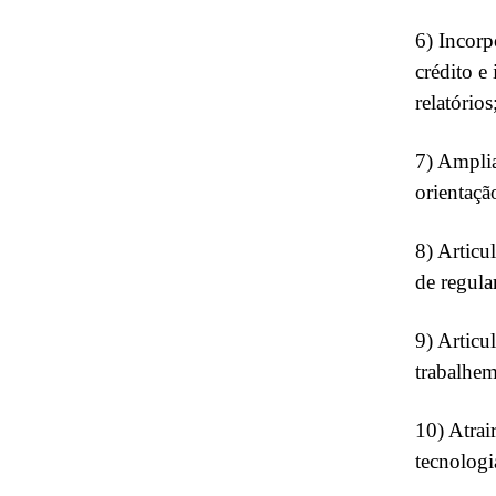
6) Incorp
crédito e
relatórios
7) Amplia
orientaçã
8) Articu
de regula
9) Articu
trabalhe
10) Atrai
tecnolog