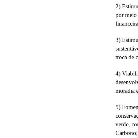
2) Estimu
por meio 
financeira
3) Estimu
sustentáv
troca de 
4) Viabil
desenvolv
moradia 
5) Fomen
conservaç
verde, c
Carbono;