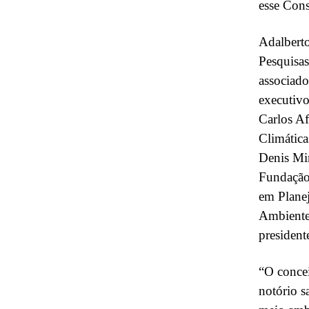
esse Cons
Adalberto
Pesquisa
associado
executivo
Carlos Af
Climática
Denis Min
Fundação 
em Plane
Ambiente 
president
“O concei
notório s