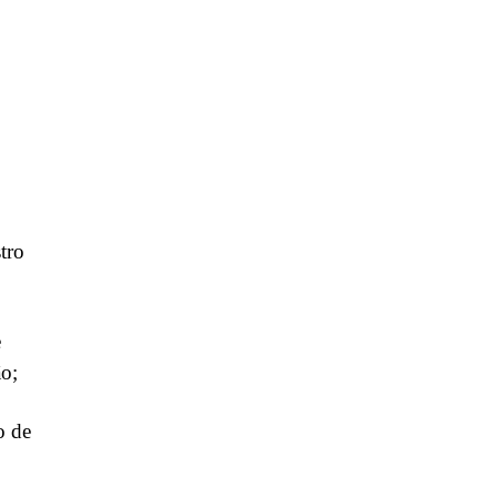
tro
e
o;
o de