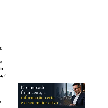
0;
ra
io
a, é
o