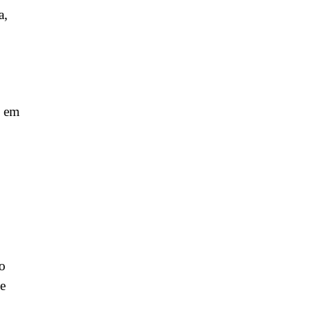
a,
, em
ro
e