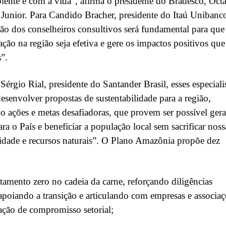
ente e com a vida”, afirma o presidente do Bradesco, Oct
 Junior. Para Candido Bracher, presidente do Itaú Unibanc
ão dos conselheiros consultivos será fundamental para que
ação na região seja efetiva e gere os impactos positivos que
”.
érgio Rial, presidente do Santander Brasil, esses especiali
desenvolver propostas de sustentabilidade para a região,
 ações e metas desafiadoras, que provem ser possível gera
ara o País e beneficiar a população local sem sacrificar noss
idade e recursos naturais”. O Plano Amazônia propõe dez
amento zero no cadeia da carne, reforçando diligências
 apoiando a transição e articulando com empresas e associa
iação de compromisso setorial;