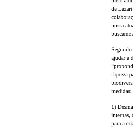
meio ambi
de Lazari
colaboraç
nossa atu
buscamos
Segundo S
ajudar a 
“propondo
riqueza p
biodivers
medidas:
1) Desmat
internas,
para a cr