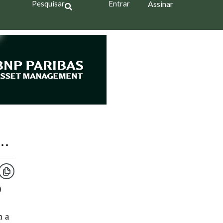
Pesquisar
Entrar
Assinar
..
)
m a