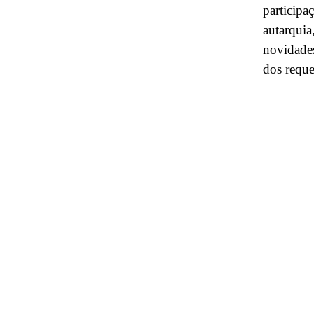
participa
autarquia
novidades
dos reque