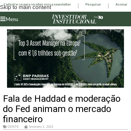
Cadastre-se para receber nossa newsletter
Pesquisar
Assinar
Skip to main content
Menu
Fala de Haddad e moderação
do Fed animam o mercado
financeiro
GENTE
fevereiro 1, 2023