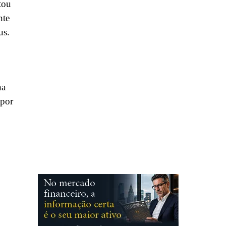
tou
nte
us.
na
 por