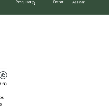
Pesquisar
Entrar
Assinar
/05)
os
vo