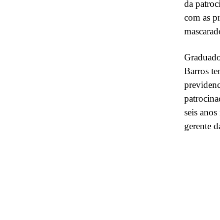
da patroc
com as pr
mascarado
Graduado 
Barros te
previdenc
patrocina
seis anos
gerente d