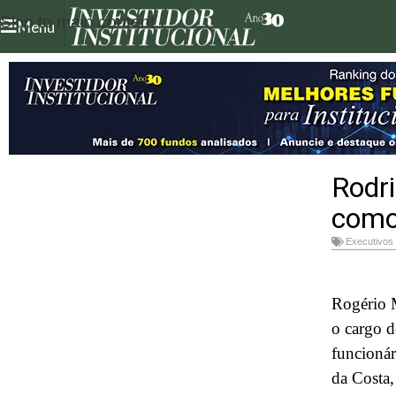
Skip to main content
Menu
Rodr
como 
Executivos
Rogério M
o cargo d
funcionár
da Costa,