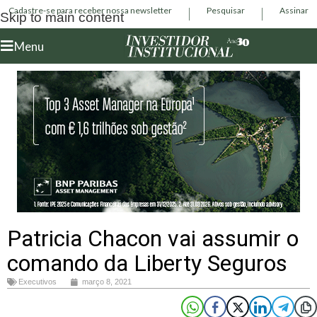
Cadastre-se para receber nossa newsletter
Pesquisar
Assinar
Skip to main content
Menu
Patricia Chacon vai assumir o
comando da Liberty Seguros
Executivos
março 8, 2021