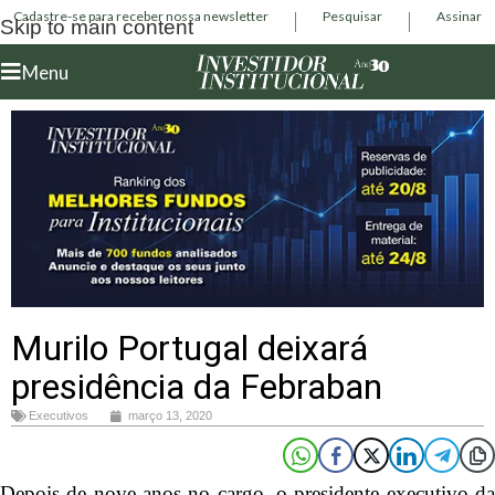
Cadastre-se para receber nossa newsletter
Pesquisar
Assinar
Skip to main content
Menu
Murilo Portugal deixará
presidência da Febraban
Executivos
março 13, 2020
Depois de nove anos no cargo, o presidente executivo da