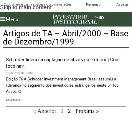
Cadastre-se para receber nossa newsletter
Pesquisar
Assinar
Skip to main content
Menu
Artigos de TA – Abril/2000 – Base
de Dezembro/1999
Schroder lidera na captação de ativos no exterior | Com
foco na r...
17 de abril de 2000
Edição 76 A Schroder Investment Management Brasil assumiu a
liderança no segmento dos investidores estrangeiros neste 5º Top
Asset. O
Leia mais »
« Anterior
1
2
Próxima »