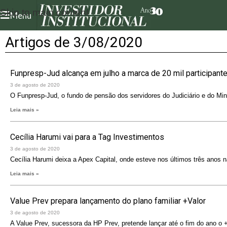
Skip to main content
Menu
Artigos de 3/08/2020
Funpresp-Jud alcança em julho a marca de 20 mil participant
3 de agosto de 2020
O Funpresp-Jud, o fundo de pensão dos servidores do Judiciário e do Mini
Leia mais »
Cecília Harumi vai para a Tag Investimentos
3 de agosto de 2020
Cecília Harumi deixa a Apex Capital, onde esteve nos últimos três anos na
Leia mais »
Value Prev prepara lançamento do plano familiar +Valor
3 de agosto de 2020
A Value Prev, sucessora da HP Prev, pretende lançar até o fim do ano o +