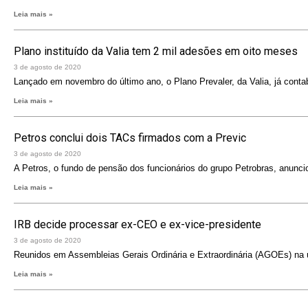
Leia mais »
Plano instituído da Valia tem 2 mil adesões em oito meses
3 de agosto de 2020
Lançado em novembro do último ano, o Plano Prevaler, da Valia, já contab
Leia mais »
Petros conclui dois TACs firmados com a Previc
3 de agosto de 2020
A Petros, o fundo de pensão dos funcionários do grupo Petrobras, anuncio
Leia mais »
IRB decide processar ex-CEO e ex-vice-presidente
3 de agosto de 2020
Reunidos em Assembleias Gerais Ordinária e Extraordinária (AGOEs) na últ
Leia mais »