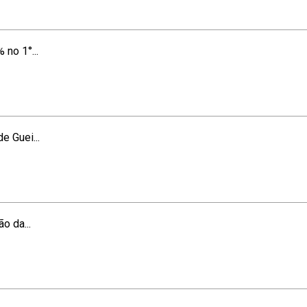
no 1°...
e Guei...
o da...