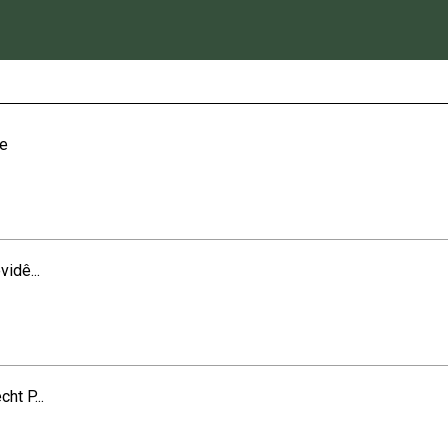
re
idê...
ht P...