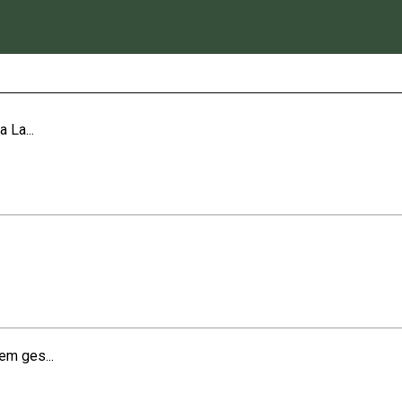
 La...
em ges...